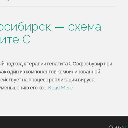
осибирск — схема
ите C
й подход к терапии гепатита CСофосбувир при
 как один из компонентов комбинированной
ействует на процесс репликации вируса
 уменьшению его ко…
Read More
© 2026
b