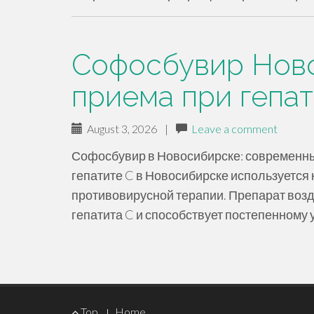
Софосбувир Нов
приема при гепат
August 3, 2026
|
Leave a comment
Софосбувир в Новосибирске: современны
гепатите C в Новосибирске используется
противовирусной терапии. Препарат возд
гепатита C и способствует постепенному
Footer
Top
Home