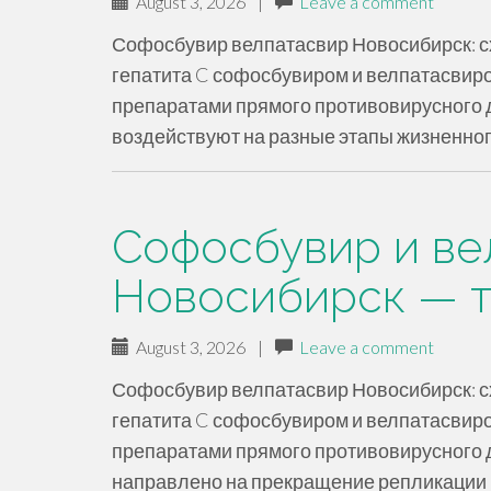
August 3, 2026
|
Leave a comment
Софосбувир велпатасвир Новосибирск: 
гепатита C софосбувиром и велпатасвиро
препаратами прямого противовирусного 
воздействуют на разные этапы жизненног
Софосбувир и ве
Новосибирск — т
August 3, 2026
|
Leave a comment
Софосбувир велпатасвир Новосибирск: 
гепатита C софосбувиром и велпатасвиро
препаратами прямого противовирусного 
направлено на прекращение репликации 