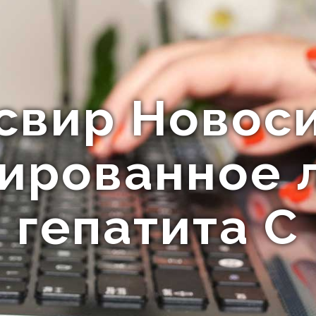
свир Новос
ированное 
гепатита C