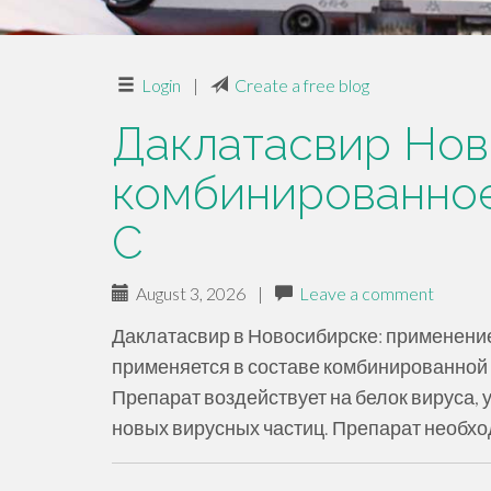
Login
|
Create a free blog
Даклатасвир Но
комбинированное
C
August 3, 2026
|
Leave a comment
Даклатасвир в Новосибирске: применени
применяется в составе комбинированной 
Препарат воздействует на белок вируса,
новых вирусных частиц. Препарат необх