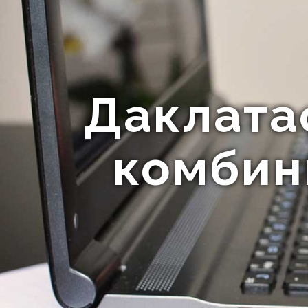
Даклата
комбин