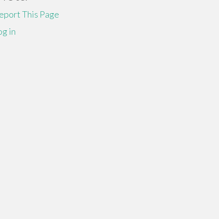
eport This Page
og in