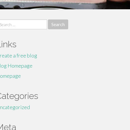
earch
r:
Links
reate a free blog
log Homepage
omepage
Categories
ncategorized
Meta