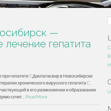
S
fo
восибирск —
 лечение гепатита
C
B
H
е при гепатите CДаклатасвир в Новосибирске
терапии хронического вирусного гепатита C.
 участвующий в его размножении и образовании
U
одимо сочет…
Read More