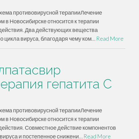
схема противовирусной терапииЛечение
м в Новосибирске относится к терапии
действия. Два действующих вещества
о цикла вируса, благодаря чему ком…
Read More
лпатасвир
ерапия гепатита C
схема противовирусной терапииЛечение
м в Новосибирске относится к терапии
действия. Совместное действие компонентов
вируса и постепенное снижени…
Read More