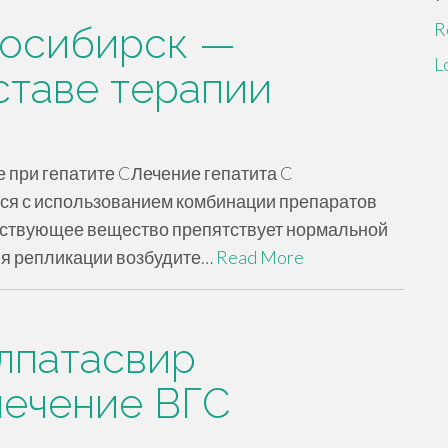
R
восибирск —
L
ставе терапии
 при гепатите CЛечение гепатита C
ся с использованием комбинации препаратов
йствующее вещество препятствует нормальной
ля репликации возбудите…
Read More
лпатасвир
ечение ВГС