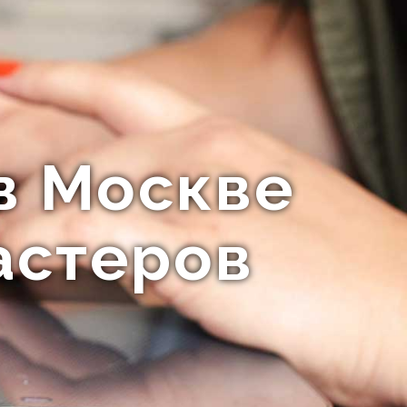
в Москве
астеров