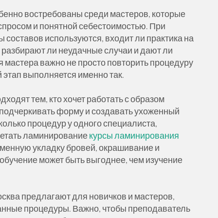
бенно востребованы среди мастеров, которые
 спросом и понятной себестоимостью. При
ды составов используются, входит ли практика на
 разбирают ли неудачные случаи и дают ли
 мастера важно не просто повторить процедуру
й этап выполняется именно так.
ходят тем, кто хочет работать с образом
 подчеркивать форму и создавать ухоженный
колько процедур у одного специалиста,
очетать ламинирование
курсы ламинирования
менную укладку бровей, окрашивание и
обучение может быть выгоднее, чем изучение
сква предлагают для новичков и мастеров,
анные процедуры. Важно, чтобы преподаватель