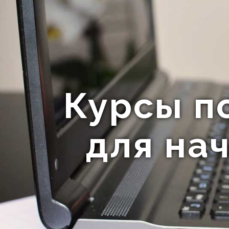
Курсы п
для на