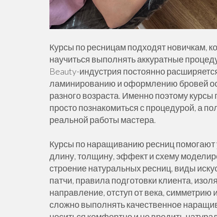
Курсы по ресницам подходят новичкам, к
научиться выполнять аккуратные процеду
Beauty-индустрия постоянно расширяется
ламинированию и оформлению бровей ос
разного возраста. Именно поэтому курсы
просто познакомиться с процедурой, а по
реальной работы мастера.
Курсы по наращиванию ресниц помогают у
длину, толщину, эффект и схему моделир
строение натуральных ресниц, виды иску
патчи, правила подготовки клиента, изол
направление, отступ от века, симметрию и
сложно выполнять качественное наращива
носиться комфортно и не вредить натура