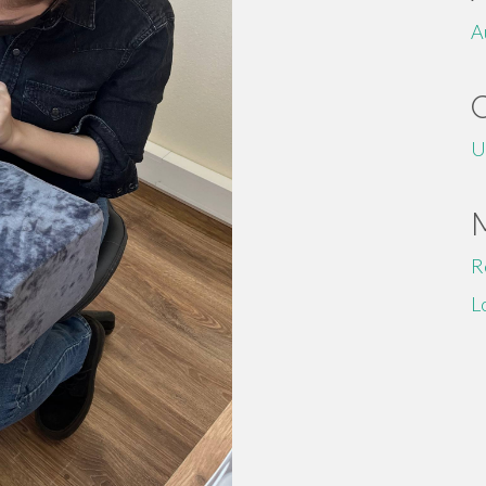
A
U
R
L