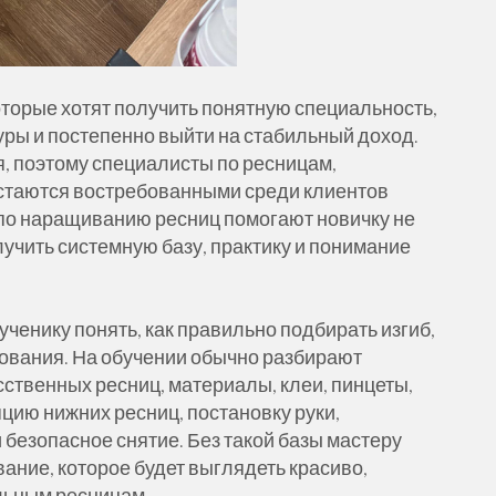
оторые хотят получить понятную специальность,
ры и постепенно выйти на стабильный доход.
, поэтому специалисты по ресницам,
таются востребованными среди клиентов
 по наращиванию ресниц помогают новичку не
лучить системную базу, практику и понимание
ченику понять, как правильно подбирать изгиб,
ования. На обучении обычно разбирают
сственных ресниц, материалы, клеи, пинцеты,
яцию нижних ресниц, постановку руки,
 безопасное снятие. Без такой базы мастеру
ние, которое будет выглядеть красиво,
льным ресницам.