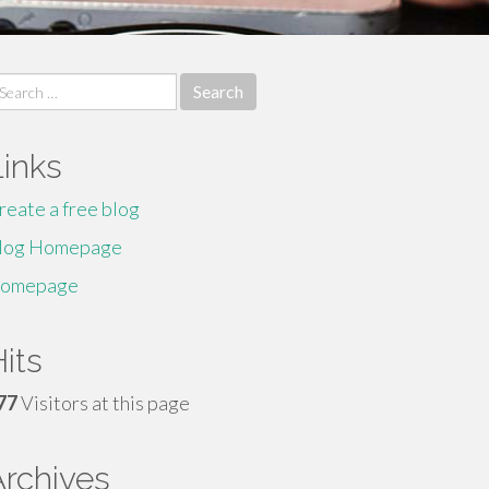
earch
r:
Links
reate a free blog
log Homepage
omepage
its
77
Visitors at this page
Archives