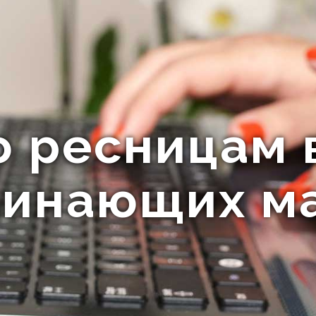
о ресницам 
чинающих м