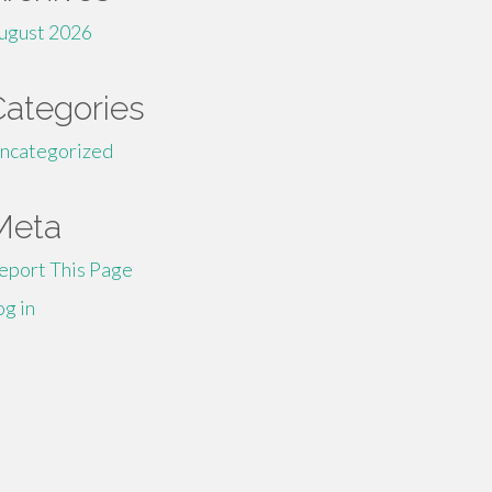
ugust 2026
Categories
ncategorized
Meta
eport This Page
og in