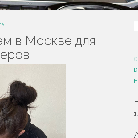
S
me
fo
ам в Москве для
теров
C
B
H
H
1