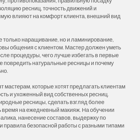
ену, противопоказания, правильную посадку
золяцию ресниц, точность движений и
ямую влияют на комфорт клиента, внешний вид
е только наращивание, но и ламинирование,
овы общения с клиентом. Мастер должен уметь
осле процедуры, чего лучше избегать в первые
 не повредить натуральные ресницы и почему
но.
т мастерам, которые хотят предлагать клиентам
сть и ухоженный вид собственных ресниц.
иродные ресницы, сделать взгляд более
ть время на ежедневный макияж. На обучении
валика, нанесение составов, выдержку по
и правила безопасной работы с разными типами